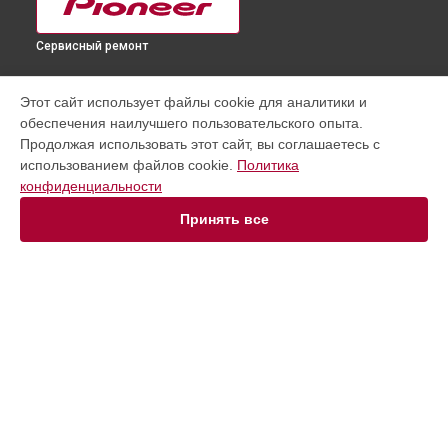
Сервисный ремонт
УСТРОЙСТВА
Этот сайт использует файлы cookie для аналитики и
обеспечения наилучшего пользовательского опыта.
Аудиосистема
Продолжая использовать этот сайт, вы соглашаетесь с
Кондиционер
использованием файлов cookie.
Политика
Микшерный пульт
конфиденциальности
Ресивер
Робот-пылесос
Принять все
Синтезатор
Телевизор
Усилитель
DJ контроллер
Кофемашина
Домашний кинотеатр
СТРАНИЦЫ
Цены
Гарантия