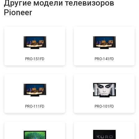
Другие модели телевизоров
Прошивка
от 3900 ₽
Заказать
Pioneer
Замена трансформаторов
от 4800 ₽
Заказать
подсветки
PRO-151FD
PRO-141FD
PRO-111FD
PRO-101FD